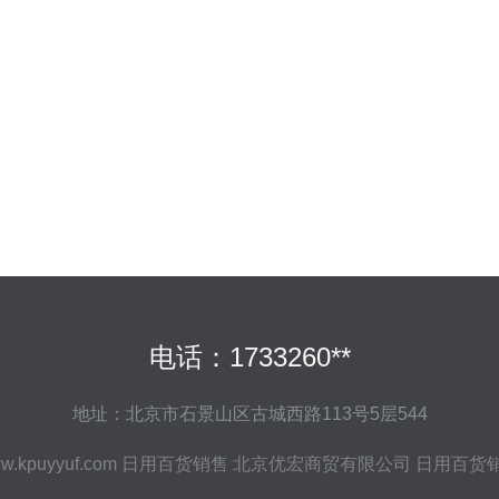
电话：1733260**
地址：北京市石景山区古城西路113号5层544
w.kpuyyuf.com
日用百货销售
北京优宏商贸有限公司
日用百货