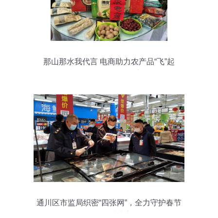
那山那水我代言 电商助力农产品“飞”起
来，日用百货销售添新翼
通川区市监局织密“四张网”，全力守护春节
日用百货消费安全