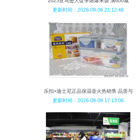
2025亚马逊大促季燃爆来袭 满600减
300，仅限官方<券老大>平台领券，日用
更新时间：2026-08-06 21:12:48
百货立省不加价
乐扣×迪士尼正品保温壶火热销售 品质与
经典的双重保障
更新时间：2026-08-06 17:13:06