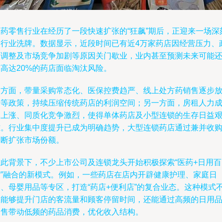
医药零售行业在经历了一段快速扩张的“狂飙”期后，正迎来一场深
的行业洗牌。数据显示，近段时间已有近4万家药店因经营压力、
策调整及市场竞争加剧等原因关门歇业，业内甚至预测未来可能
高达20%的药店面临淘汰风险。
一方面，带量采购常态化、医保控费趋严、线上处方药销售逐步
开等政策，持续压缩传统药店的利润空间；另一方面，房租人力
本上涨、同质化竞争激烈，使得单体药店及小型连锁的生存日益
难。行业集中度提升已成为明确趋势，大型连锁药店通过兼并收
不断扩张市场份额。
在此背景下，不少上市公司及连锁龙头开始积极探索“医药+日用百
货”融合的新模式。例如，一些药店在店内开辟健康护理、家庭日
用、母婴用品等专区，打造“药店+便利店”的复合业态。这种模式
仅能够提升门店的客流量和顾客停留时间，还能通过高频的日用
销售带动低频的药品消费，优化收入结构。