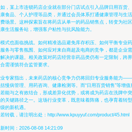
例如，某上市连锁药店企业就在部分门店试点引入品牌日用百货
健康食品、个人护理等品类，并通过会员体系打通健康管理与生
消费场景。这种探索旨在将药店从单一的药品销售点，转变为社
健康生活服务站，增强客户粘性与抗风险能力。
新模式也面临挑战。如何精准选品避免库存积压、如何平衡专业
事服务与零售氛围、如何应对来自商超及电商的竞争，都是企业
要解决的课题。相关政策对药店经营非药品类仍有一定限制，跨
融合需谨慎符合监管要求。
行业专家指出，未来药店的核心竞争力仍将回归专业服务能力—
包括慢病管理、用药咨询、健康检测等。而“日用百货销售”等增值
务若能与之有效结合，形成差异化优势，或将成为药店在洗牌中
围的关键路径之一。这场行业变革，既意味着阵痛，也孕育着转
升级的新机遇。
若转载，请注明出处：http://www.kpuyyuf.com/product/45.html
新时间：2026-08-08 14:21:09